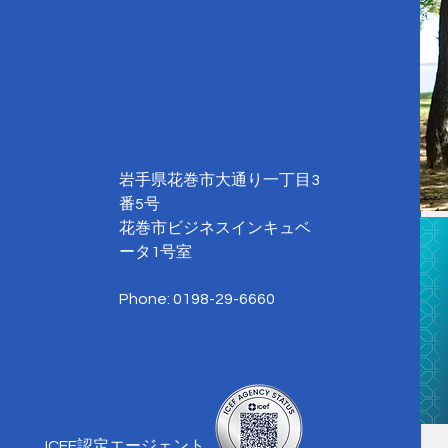
オンラインクラス②(SUNY)
オン
Empi
岩手県花巻市大通り一丁目3
番5号
花巻市ビジネスインキュベ
ータ1号室
Phone: 0198-29-6660
ICEF認定エージェント